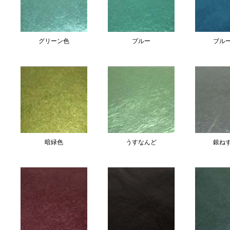
グリーン色
ブルー
ブル
暗緑色
うすなんど
銀ね