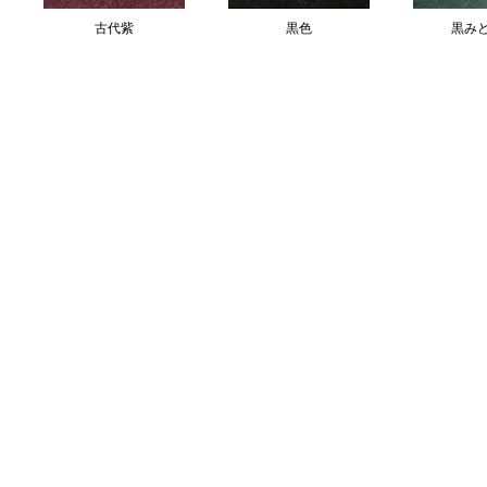
古代紫
黒色
黒み