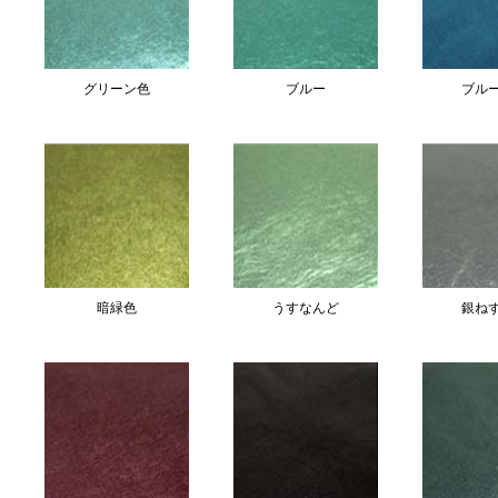
グリーン色
ブルー
ブル
暗緑色
うすなんど
銀ね