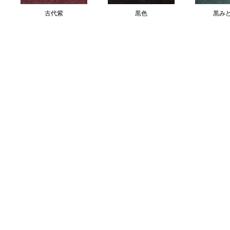
古代紫
黒色
黒み