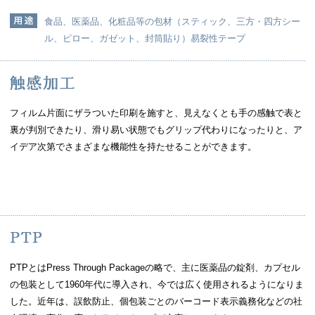
食品、医薬品、化粧品等の包材（スティック、三方・四方シー
ル、ピロー、ガゼット、封筒貼り）易裂性テープ
フィルム片面にザラついた印刷を施すと、見えなくとも手の感触で表と
裏が判別できたり、滑り易い状態でもグリップ代わりになったりと、ア
イデア次第でさまざまな機能性を持たせることができます。
PTPとはPress Through Packageの略で、主に医薬品の錠剤、カプセル
の包装として1960年代に導入され、今では広く使用されるようになりま
した。近年は、誤飲防止、個包装ごとのバーコード表示義務化などの社