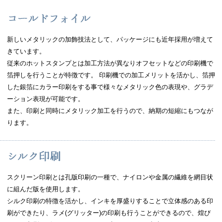
新しいメタリックの加飾技法として、パッケージにも近年採用が増えて
きています。
従来のホットスタンプとは加工方法が異なりオフセットなどの印刷機で
箔押しを行うことが特徴です。 印刷機での加工メリットを活かし、箔押
した銀箔にカラー印刷をする事で様々なメタリック色の表現や、グラデ
ーション表現が可能です。
また、印刷と同時にメタリック加工を行うので、納期の短縮にもつなが
ります。
スクリーン印刷とは孔版印刷の一種で、ナイロンや金属の繊維を網目状
に組んだ版を使用します。
シルク印刷の特徴を活かし、インキを厚盛りすることで立体感のある印
刷ができたり、ラメ(グリッター)の印刷も行うことができるので、煌び