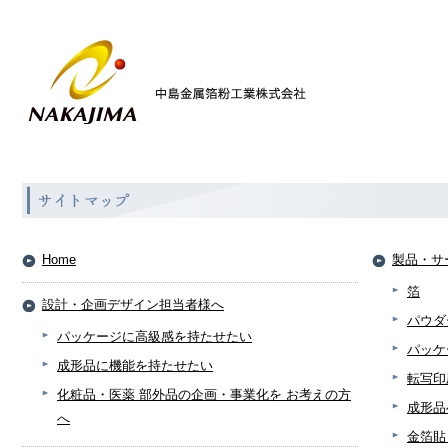
Home
製品・サ
箔
設計・企画デザイン担当者様へ
パウダ
パッケージに高級感を持たせたい
パッケ
成形品に機能を持たせたい
転写印
化粧品・医薬 部外品の企画・事業化を お考えの方
成形品
へ
金箔貼