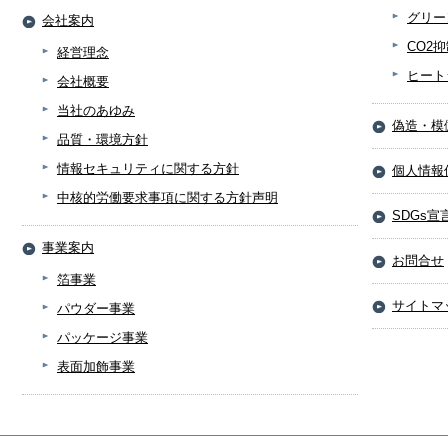
グリー
会社案内
CO2
経営理念
ヒート
会社概要
当社のあゆみ
偽造・模
品質・環境方針
情報セキュリティに関する方針
個人情報
中核的労働要求事項に関する方針声明
SDGs宣
事業案内
お問合せ
箔事業
サイトマ
パウダー事業
パッケージ事業
表面加飾事業