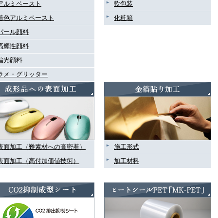
アルミペースト
軟包装
着色アルミペースト
化粧箱
パール顔料
高輝性顔料
偏光顔料
ラメ・グリッター
表面加工（難素材への高密着）
施工形式
表面加工（高付加価値技術）
加工材料