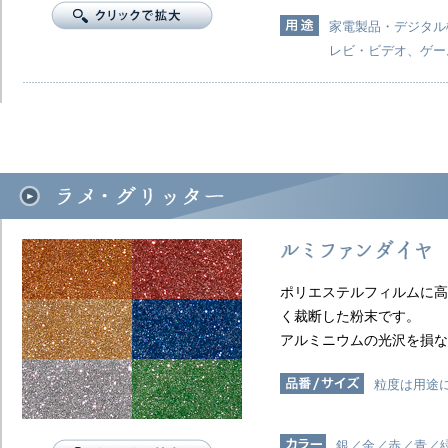
家電製品・デジタル
レビ・ビデオ、ゲー
ポリエステルフィルムに高
く裁断した粉末です。
アルミニウムの光沢を損な
粒度は用途
銀／金／赤／青／