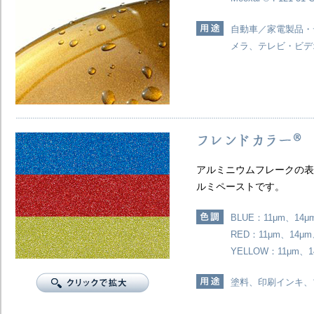
自動車／家電製品・
メラ、テレビ・ビデ
アルミニウムフレークの表
ルミペーストです。
BLUE：11μm、14μ
RED：11μm、14μm
YELLOW：11μm、1
塗料、印刷インキ、