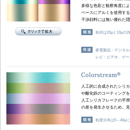
多様な色彩と観察角度によ
ベースにアルミを使用する
干渉顔料には無い優れた隠
粒径は20μと10μ
家電製品・デジタル
レビ・ビデオ、ゲー
人工的に合成されたシリカ
や酸化鉄のコーティングを
人工シリカフレークの平滑
の差を発生させるため、見
粒度分布は5～40μ