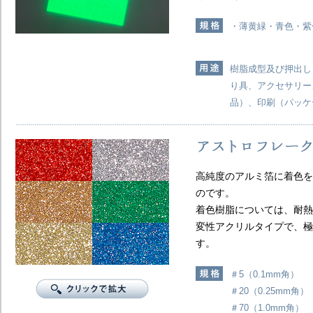
・薄黄緑・青色・紫
樹脂成型及び押出し
り具、アクセサリー
品）、印刷（パッケ
高純度のアルミ箔に着色を
のです。
着色樹脂については、耐熱
変性アクリルタイプで、極
す。
＃5（0.1mm角） 
＃20（0.25mm角）
＃70（1.0mm角）