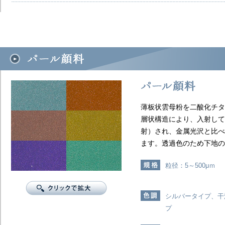
薄板状雲母粉を二酸化チタ
層状構造により、入射して
射）され、金属光沢と比べ
ます。透過色のため下地の
粒径：5～500μｍ
シルバータイプ、干
プ