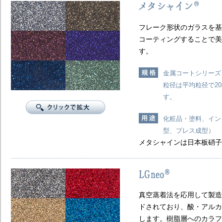
フレーク形状のガラスを基
コーティングすることで美
す。
金属コートシリーズ
粒径は平均粒径で20
す。
化粧品・塗料、イン
型、プレス成型）
メタシャインは日本板硝子
真空蒸着法を応用して製造
ドされており、酸・アルカ
します。樹脂層へのカラフ