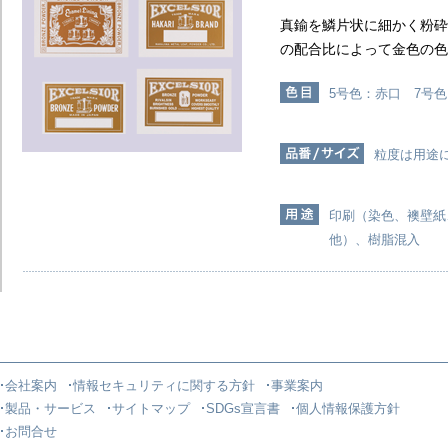
真鍮を鱗片状に細かく粉砕
の配合比によって金色の色
5号色：赤口 7号
粒度は用途
印刷（染色、襖壁紙
他）、樹脂混入
会社案内
情報セキュリティに関する方針
事業案内
製品・サービス
サイトマップ
SDGs宣言書
個人情報保護方針
お問合せ