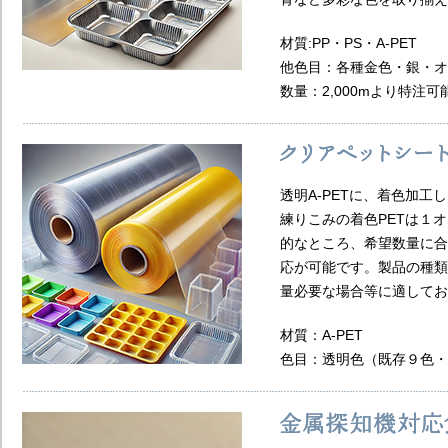
材質:PP・PS・A-PET​
他色目：各種金色・銀・オー
数量：2,000mより特注可能
透明A-PETに、着色加工
練りこみの着色PETは１
的なところ、希望数量に合
応が可能です。​製品の種
量必要な場合等に適してお
材質：A-PET​​
色目：透明色（既存９色・