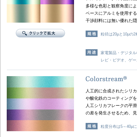
多様な色彩と観察角度によ
ベースにアルミを使用する
干渉顔料には無い優れた隠
粒径は20μと10μ
家電製品・デジタル
レビ・ビデオ、ゲー
人工的に合成されたシリカ
や酸化鉄のコーティングを
人工シリカフレークの平滑
の差を発生させるため、見
粒度分布は5～40μ