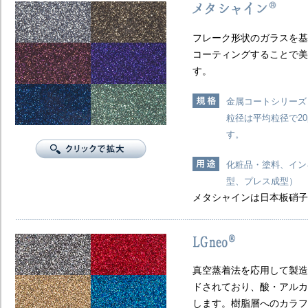
フレーク形状のガラスを基
コーティングすることで美
す。
金属コートシリーズ
粒径は平均粒径で20
す。
化粧品・塗料、イン
型、プレス成型）
メタシャインは日本板硝子
真空蒸着法を応用して製造
ドされており、酸・アルカ
します。樹脂層へのカラフ