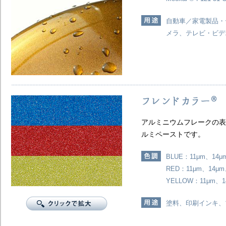
自動車／家電製品・
メラ、テレビ・ビデ
アルミニウムフレークの表
ルミペーストです。
BLUE：11μm、14μ
RED：11μm、14μm
YELLOW：11μm、1
塗料、印刷インキ、