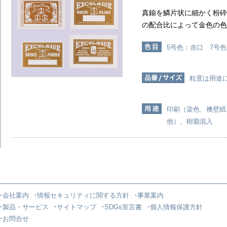
真鍮を鱗片状に細かく粉砕
の配合比によって金色の色
5号色：赤口 7号
粒度は用途
印刷（染色、襖壁紙
他）、樹脂混入
会社案内
情報セキュリティに関する方針
事業案内
製品・サービス
サイトマップ
SDGs宣言書
個人情報保護方針
お問合せ