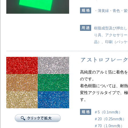
・薄黄緑・青色・紫
樹脂成型及び押出し
り具、アクセサリー
品）、印刷（パッケ
高純度のアルミ箔に着色を
のです。
着色樹脂については、耐熱
変性アクリルタイプで、極
す。
＃5（0.1mm角） 
＃20（0.25mm角）
＃70（1.0mm角）