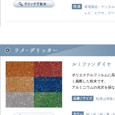
家電製品・デジタル
レビ・ビデオ、ゲー
ポリエステルフィルムに高
く裁断した粉末です。
アルミニウムの光沢を損な
粒度は用途
銀／金／赤／青／