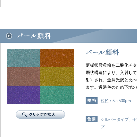
薄板状雲母粉を二酸化チタ
層状構造により、入射して
射）され、金属光沢と比べ
ます。透過色のため下地の
粒径：5～500μｍ
シルバータイプ、干
プ