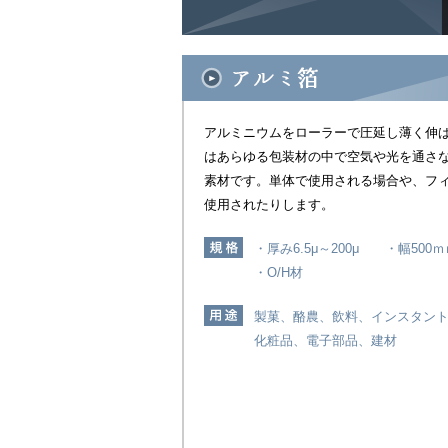
アルミニウムをローラーで圧延し薄く伸
はあらゆる包装材の中で空気や光を通さ
素材です。単体で使用される場合や、フ
使用されたりします。
・厚み6.5μ～200μ ・幅500ｍ
・O/H材
製菓、酪農、飲料、インスタン
化粧品、電子部品、建材