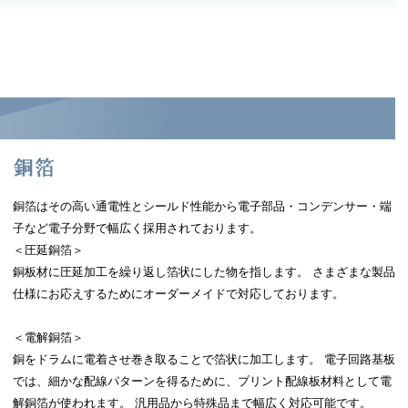
銅箔はその高い通電性とシールド性能から電子部品・コンデンサー・端
子など電子分野で幅広く採用されております。
＜圧延銅箔＞
銅板材に圧延加工を繰り返し箔状にした物を指します。 さまざまな製品
仕様にお応えするためにオーダーメイドで対応しております。
＜電解銅箔＞
銅をドラムに電着させ巻き取ることで箔状に加工します。 電子回路基板
では、細かな配線パターンを得るために、プリント配線板材料として電
解銅箔が使われます。 汎用品から特殊品まで幅広く対応可能です。