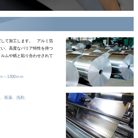
ばして加工します。 アルミ箔
ない、高度なバリア特性を持つ
ィルムや紙と貼り合わせされて
ｍ～1300ｍｍ
ト、医薬、洗剤、