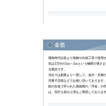
飛鳥時代以前より装飾や伝統工芸で使用
箔は1万分の1㎜～2㎜という極限の薄さ
る製品です。
当社では創業より一貫して、金沢・京都
洋菓子店様などでお使い頂いております
鉛の合金で作られた真鍮製の「洋金」の
は、箔打ち前の上澄もご用意しておりま