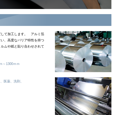
ばして加工します。 アルミ箔
ない、高度なバリア特性を持つ
ィルムや紙と貼り合わせされて
ｍ～1300ｍｍ
ト、医薬、洗剤、