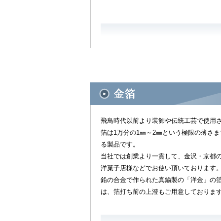
飛鳥時代以前より装飾や伝統工芸で使用
箔は1万分の1㎜～2㎜という極限の薄さ
る製品です。
当社では創業より一貫して、金沢・京都
洋菓子店様などでお使い頂いております
鉛の合金で作られた真鍮製の「洋金」の
は、箔打ち前の上澄もご用意しておりま