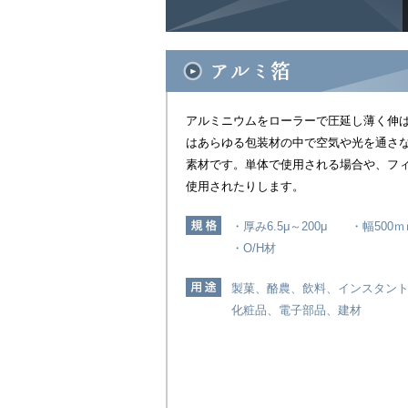
アルミニウムをローラーで圧延し薄く伸
はあらゆる包装材の中で空気や光を通さ
素材です。単体で使用される場合や、フ
使用されたりします。
・厚み6.5μ～200μ ・幅500ｍ
・O/H材
製菓、酪農、飲料、インスタン
化粧品、電子部品、建材