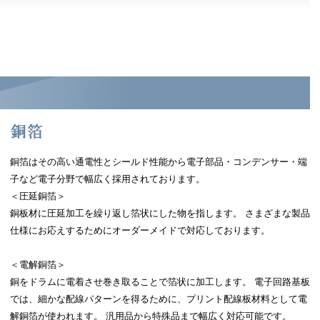
銅箔はその高い通電性とシールド性能から電子部品・コンデンサー・端
子など電子分野で幅広く採用されております。
＜圧延銅箔＞
銅板材に圧延加工を繰り返し箔状にした物を指します。 さまざまな製品
仕様にお応えするためにオーダーメイドで対応しております。
＜電解銅箔＞
銅をドラムに電着させ巻き取ることで箔状に加工します。 電子回路基板
では、細かな配線パターンを得るために、プリント配線板材料として電
解銅箔が使われます。 汎用品から特殊品まで幅広く対応可能です。