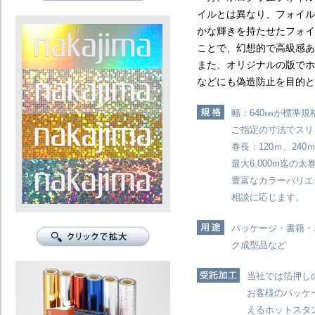
イルとは異なり、フォイル
かな輝きを持たせたフォイ
ことで、幻想的で高級感あ
また、オリジナルの版でホ
などにも偽造防止を目的と
幅：640㎜が標準規
ご指定の寸法でスリ
巻長：120ｍ、240
最大6,000m迄の太
豊富なカラーバリエ
相談に応じます。
パッケージ・書籍・
ク成型品など
当社では箔押し
お客様のパッケ
えるホットスタ