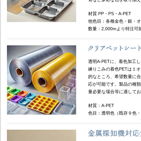
材質:PP・PS・A-PET​
他色目：各種金色・銀・オー
数量：2,000mより特注可能
透明A-PETに、着色加工
練りこみの着色PETは１
的なところ、希望数量に合
応が可能です。​製品の種
量必要な場合等に適してお
材質：A-PET​​
色目：透明色（既存９色・